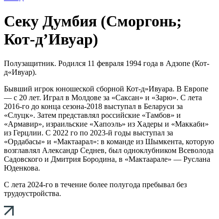
Секу Думбия (Сморгонь;
Кот-д’Ивуар)
Полузащитник. Родился 11 февраля 1994 года в Адзопе (Кот-
д«Ивуар).
Бывший игрок юношеской сборной Кот-д»Ивуара. В Европе
— с 20 лет. Играл в Молдове за «Саксан» и «Зарю». С лета
2016-го до конца сезона-2018 выступал в Беларуси за
«Слуцк». Затем представлял российские «Тамбов» и
«Армавир», израильские «Хапоэль» из Хадеры и «Маккаби»
из Герцлии. С 2022 го по 2023-й годы выступал за
«Ордабасы» и «Мактаарал»: в команде из Шымкента, которую
возглавлял Александр Седнев, был одноклубником Всеволода
Садовского и Дмитрия Бородина, в «Мактаарале» — Руслана
Юденкова.
С лета 2024-го в течение более полугода пребывал без
трудоустройства.