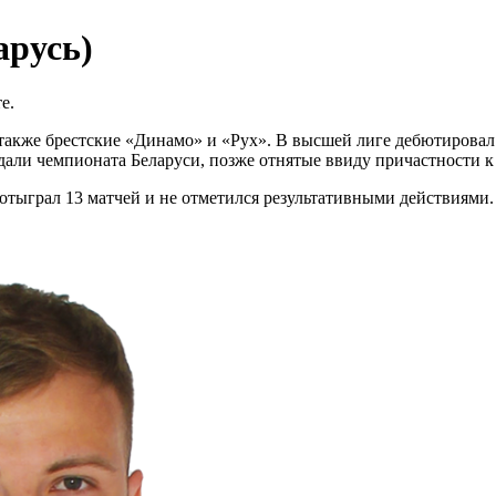
арусь)
е.
также брестские «Динамо» и «Рух». В высшей лиге дебютировал 
едали чемпионата Беларуси, позже отнятые ввиду причастности 
 отыграл 13 матчей и не отметился результативными действиями.