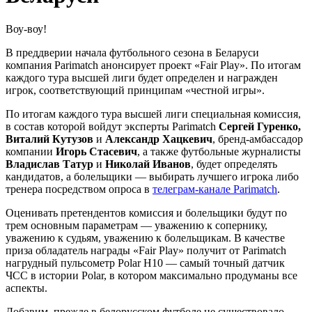
Воу-воу!
В преддверии начала футбольного сезона в Беларуси
компания Parimatch анонсирует проект «Fair Play». По итогам
каждого тура высшей лиги будет определен и награжден
игрок, соответствующий принципам «честной игры».
По итогам каждого тура высшей лиги специальная комиссия,
в состав которой войдут эксперты Parimatch
Сергей Гуренко,
Виталий Кутузов
и
Александр Хацкевич
, бренд-амбассадор
компании
Игорь Стасевич
, а также футбольные журналисты
Владислав Татур
и
Николай Иванов
, будет определять
кандидатов, а болельщики — выбирать лучшего игрока либо
тренера посредством опроса в
телеграм-канале Parimatch
.
Оценивать претендентов комиссия и болельщики будут по
трем основным параметрам — уважению к сопернику,
уважению к судьям, уважению к болельщикам. В качестве
приза обладатель награды «Fair Play» получит от Parimatch
нагрудный пульсометр Polar H10 — cамый точный датчик
ЧСС в истории Polar, в котором максимально продуманы все
аспекты.
Добавим, прежде в белорусском футболе не существовало