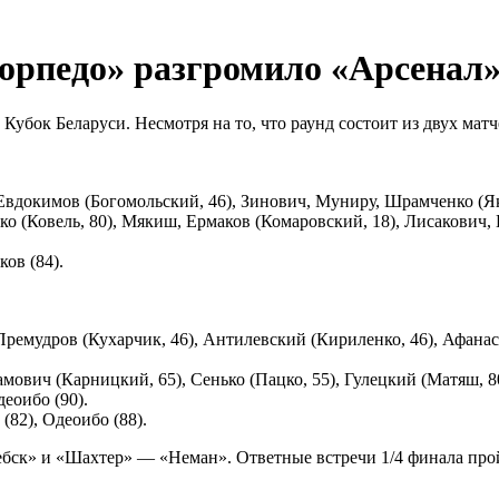
орпедо» разгромило «Арсенал»
 Кубок Беларуси. Несмотря на то, что раунд состоит из двух ма
вдокимов (Богомольский, 46), Зинович, Муниру, Шрамченко (Якуш
 (Ковель, 80), Мякиш, Ермаков (Комаровский, 18), Лисакович, 
ов (84).
Премудров (Кухарчик, 46), Антилевский (Кириленко, 46), Афанас
ович (Карницкий, 65), Сенько (Пацко, 55), Гулецкий (Матяш, 8
еоибо (90).
(82), Одеоибо (88).
ебск» и «Шахтер» — «Неман». Ответные встречи 1/4 финала прой