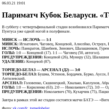
06.03.21
19:01
Париматч Кубок Беларуси. «Т
В субботу с четвертьфинальной стадии возобновился Париматч
Пунтуса уже одной ногой в полуфинале.
МИНСК — ИСЛОЧЬ — 1:1
МИНСК:
Игнатович, Чаговец, Концевой, Алисейко, Остроух, Е
ИСЛОЧЬ:
Панкратов, Шанбиев, Зинович, Шалашников, Гуренко
ГОЛЫ:
1:0 — Концевой (17). 1:1 — Чаговец (50, автогол).
ПРЕДУПРЕЖДЕНИЯ:
Концевой (26), Муниру (32), Шалашник
УДАЛЕНИЕ:
Концевой (87).
ТОРПЕДО-БЕЛАЗ — АРСЕНАЛ (Д2) — 3:0
ТОРПЕДО-БЕЛАЗ:
Бушма, Устинов, Бордачев, Бурко, Аусси, 
Антилевский.
АРСЕНАЛ:
Головенко, Скшинецкий, Хвалько, Каплунов, Абрам
ГОЛЫ:
1:0 — Кириленко (63). 2:0 — Николаевич (72). 3:0 — Од
ПРЕДУПРЕЖДЕНИЯ:
Николаевич (70), Кухарчик (75), Пацко 
Завтра в рамках этой же стадии состоятся матчи БАТЭ — «Вит
Фото:
vk.com/fc_torpedobelaz
.