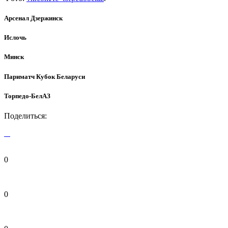
Арсенал Дзержинск
Ислочь
Минск
Париматч Кубок Беларуси
Торпедо-БелАЗ
Поделиться:
0
0