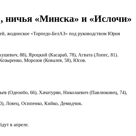
, ничья «Минска» и «Ислочи»
тчей, жодинское «Торпедо-БелАЗ» под руководством Юрия
евич, 88), Яроцкий (Касараб, 78), Агвата (Лопес, 81).
Козыренко, Морозов (Ковалев, 58), Юсов.
ьев (Одеоибо, 66), Хачатурян, Николаевич (Павлюковец, 74),
0), Ловец, Осипенко, Кийко, Демидчик.
дут в апреле.