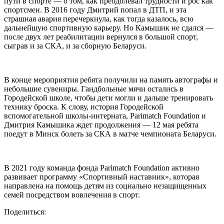
пути в спорте — о том, как преодолевал трудности и рос как
спортсмен. В 2016 году Дмитрий попал в ДТП, и эта
страшная авария перечеркнула, как тогда казалось, всю
дальнейшую спортивную карьеру. Но Камышик не сдался —
после двух лет реабилитации вернулся в большой спорт,
сыграв и за СКА, и за сборную Беларуси.
В конце мероприятия ребята получили на память автографы и
небольшие сувениры. Гандбольные мячи остались в
Городейской школе, чтобы дети могли и дальше тренировать
технику броска. К слову, история Городейской
вспомогательной школы-интерната, Parimatch Foundation и
Дмитрия Камышика ждет продолжения — 12 мая ребята
поедут в Минск болеть за СКА в матче чемпионата Беларуси.
В 2021 году команда фонда Parimatch Foundation активно
развивает программу «Спортивный наставник», которая
направлена на помощь детям из социально незащищенных
семей посредством вовлечения в спорт.
Поделиться: