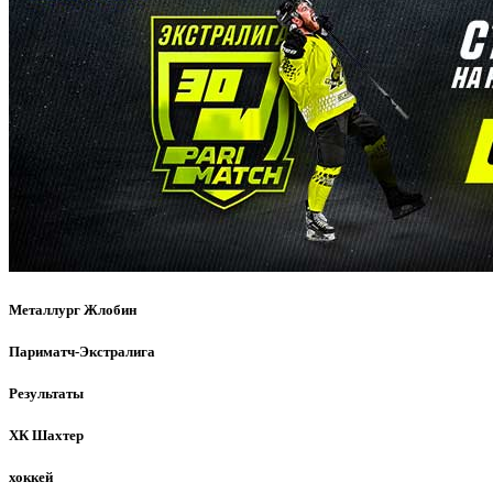
Металлург Жлобин
Париматч-Экстралига
Результаты
ХК Шахтер
хоккей