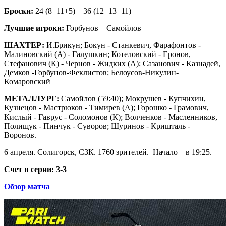
Броски:
24 (8+11+5) – 36 (12+13+11)
Лучшие игроки:
Горбунов – Самойлов
ШАХТЕР:
И.Брикун; Бокун - Станкевич, Фарафонтов -
Малиновский (А) - Галушкин; Котеловский - Еронов,
Стефанович (К) - Чернов - Жидких (А); Сазанович - Казнадей,
Демков -Горбунов-Феклистов; Белоусов-Никулин-
Комаровский
МЕТАЛЛУРГ:
Самойлов (59:40); Мокрушев - Купчихин,
Кузнецов - Мастрюков - Тимирев (А); Горошко - Грамович,
Кислый - Гаврус - Соломонов (К); Волченков - Масленников,
Полищук - Пинчук - Суворов; Шуринов - Кришталь -
Воронов.
6 апреля. Солигорск, СЗК. 1760 зрителей. Начало – в 19:25.
Счет в серии: 3-3
Обзор матча