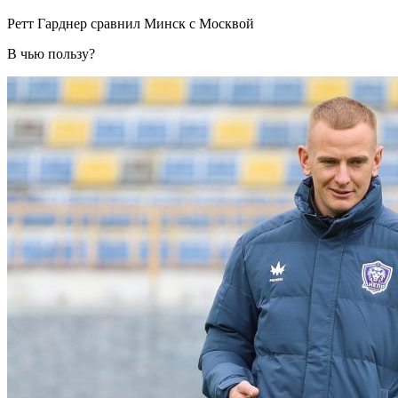
Ретт Гарднер сравнил Минск с Москвой
В чью пользу?