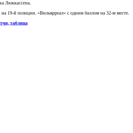
ка Люккассена.
 на 19-й позиции. «Вильярреал» с одним баллом на 32-м месте.
атчи, таблица