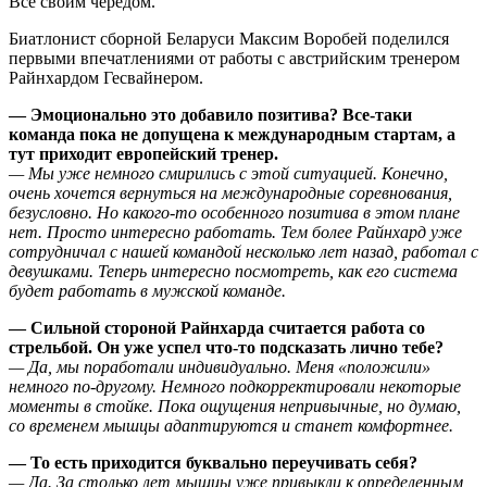
Все своим чередом.
Биатлонист сборной Беларуси Максим Воробей поделился
первыми впечатлениями от работы с австрийским тренером
Райнхардом Гесвайнером.
— Эмоционально это добавило позитива? Все-таки
команда пока не допущена к международным стартам, а
тут приходит европейский тренер.
— Мы уже немного смирились с этой ситуацией. Конечно,
очень хочется вернуться на международные соревнования,
безусловно. Но какого-то особенного позитива в этом плане
нет. Просто интересно работать. Тем более Райнхард уже
сотрудничал с нашей командой несколько лет назад, работал с
девушками. Теперь интересно посмотреть, как его система
будет работать в мужской команде.
— Сильной стороной Райнхарда считается работа со
стрельбой. Он уже успел что-то подсказать лично тебе?
— Да, мы поработали индивидуально. Меня «положили»
немного по-другому. Немного подкорректировали некоторые
моменты в стойке. Пока ощущения непривычные, но думаю,
со временем мышцы адаптируются и станет комфортнее.
— То есть приходится буквально переучивать себя?
— Да. За столько лет мышцы уже привыкли к определенным