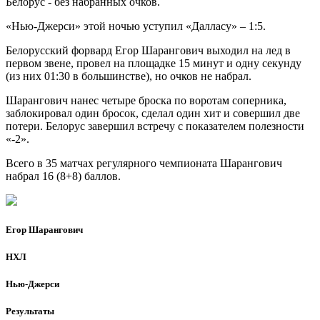
Белорус - без набранных очков.
«Нью-Джерси» этой ночью уступил «Далласу» – 1:5.
Белорусский форвард Егор Шарангович выходил на лед в
первом звене, провел на площадке 15 минут и одну секунду
(из них 01:30 в большинстве), но очков не набрал.
Шарангович нанес четыре броска по воротам соперника,
заблокировал один бросок, сделал один хит и совершил две
потери. Белорус завершил встречу с показателем полезности
«-2».
Всего в 35 матчах регулярного чемпионата Шарангович
набрал 16 (8+8) баллов.
Егор Шарангович
НХЛ
Нью-Джерси
Результаты