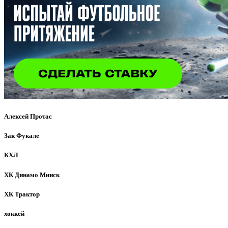
Алексей Протас
Зак Фукале
КХЛ
ХК Динамо Минск
ХК Трактор
хоккей