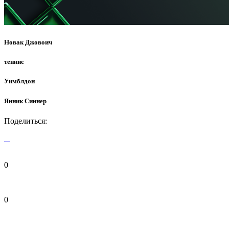
Новак Джовоич
теннис
Уимблдон
Янник Синнер
Поделиться:
0
0