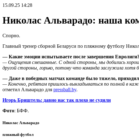
15.09.25
14:28
Николас Альварадо: наша ком
Спорно.
Главный тренер сборной Беларуси по пляжному футболу Никола
— Какие эмоции испытываете после завершения Евролиги
— Ощущения смешанные. С одной стороны, мы добились хорошег
другой стороны, горько, потому что команда заслужила хотя б
— Даже в победных матчах команде было тяжело, приходило
— Конечно, ребятам пришлось выкладываться по полной в кажд
отметил Альварадо для
pressball.by
.
Игорь Бриштель: давно нас так плохо не судили
Фото
: БФФ.
Николас Альварадо
пляжный футбол