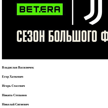
Владислав Василючек
Егор Хаткевич
Игорь Стасевич
Никита Степанов
Николай Сигневич