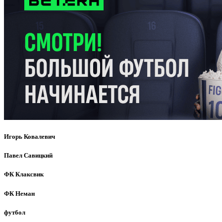
Игорь Ковалевич
Павел Савицкий
ФК Клаксвик
ФК Неман
футбол