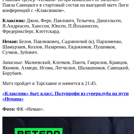
Павла Савицкого в стартовый состав на выездной матч Лиги
конференций с «Клаксвиком».
Клаксвик:
Джон, Фере, Павлович, Тельечеа, Даниэльсен,
Я.Андреасен, Ханссон, Юнсен, П.Йоханнесен,
Фредериксберг, Клеттскард.
Неман:
Белов, Павлюковец, Садовничий (к), Пархоменко,
Шамурзаев, Козлов, Назаренко, Евдокимов, Пушняков,
Сучков, Зубович.
Запасные:
Малиевский, Клочков, Пантя, Гаврилов, Кравцов,
Якимов, Ахмеди, Нгома, Легчилин, Шалашников, Савицкий,
Борубаев.
Матч пройдет в Торсхавне и начнется в 21:45.
«Клаксвик» бьет класс. Полупрофи из суперклуба на пути
«Немана»
Фото:
ФК «Неман».