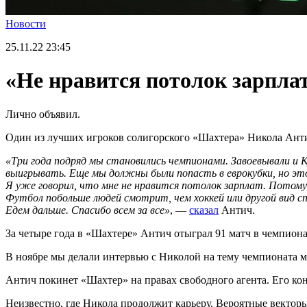
Новости
25.11.22
23:45
«Не нравится потолок зарпла
Лично объявил.
Один из лучших игроков солигорского «Шахтера» Никола Антич
«Три года подряд мы становились чемпионами. Завоевывали и Ку
выигрывать. Еще мы должны были попасть в еврокубки, но это
Я уже говорил, что мне не нравится потолок зарплат. Потому
Футбол побольше людей смотрит, чем хоккей или другой вид сп
Едем дальше. Спасибо всем за все»
, —
сказал
Антич.
За четыре года в «Шахтере» Антич отыграл 91 матч в чемпионат
В ноябре мы делали интервью с Николой на тему чемпионата м
Антич покинет «Шахтер» на правах свободного агента. Его конт
Неизвестно, где Никола продолжит карьеру. Вероятные векторы