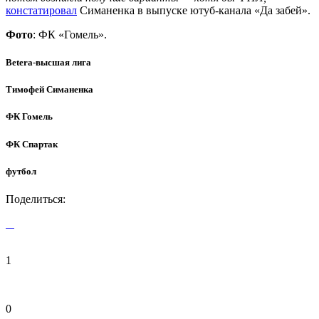
констатировал
Симаненка в выпуске ютуб-канала «Да забей».
Фото
: ФК «Гомель».
Betera-высшая лига
Тимофей Симаненка
ФК Гомель
ФК Спартак
футбол
Поделиться:
1
0