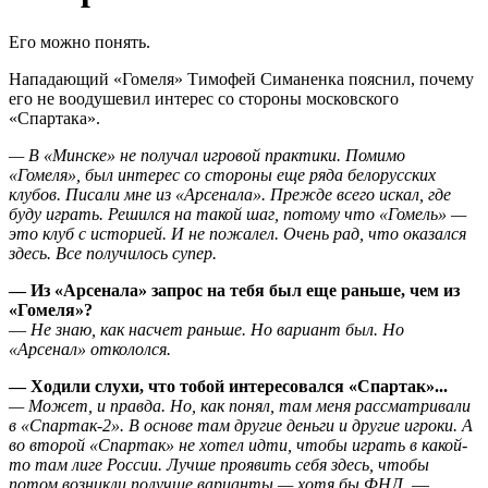
Его можно понять.
Нападающий «Гомеля» Тимофей Симаненка пояснил, почему
его не воодушевил интерес со стороны московского
«Спартака».
— В «Минске» не получал игровой практики. Помимо
«Гомеля», был интерес со стороны еще ряда белорусских
клубов. Писали мне из «Арсенала». Прежде всего искал, где
буду играть. Решился на такой шаг, потому что «Гомель» —
это клуб с историей. И не пожалел. Очень рад, что оказался
здесь. Все получилось супер.
— Из «Арсенала» запрос на тебя был еще раньше, чем из
«Гомеля»?
—
Не знаю, как насчет раньше. Но вариант был. Но
«Арсенал» откололся.
— Ходили слухи, что тобой интересовался «Спартак»...
— Может, и правда. Но, как понял, там меня рассматривали
в «Спартак-2
»
. В основе там другие деньги и другие игроки. А
во второй «Спартак» не хотел идти, чтобы играть в какой-
то там лиге России. Лучше проявить себя здесь, чтобы
потом возникли получше варианты — хотя бы ФНЛ,
—