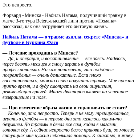
Это непросто.
Форвард «Минска» Набиль Натама, получивший травму в
матче 3-го тура Betera-высшей лиги против «Немана»
рассказал, как она затрудняет его бытовую жизнь.
Набиль Натама — о травме ахилла, секрете «Минска» и
футболе в Буркина-Фасо
— Лечение проходишь в Минске?
— Да, и операция, и восстановление — все здесь. Надеюсь,
через девять месяцев я смогу играть в футбол
профессионально. Но сам понимаешь, что подобные
повреждения — очень деликатные. Если плохо
восстановиться, можно снова получить травму. Мне просто
нужно время, и я буду смотреть на свои ощущения,
рекомендации врачей. Много факторов влияет на успешное
возвращение на поле.
— Про изменение образа жизни и спрашивать не стоит?
— Конечно, это непросто. Теперь я не могу тренироваться,
играть в футбол — в первые дни это казалось каким-то
безумием. До травмы я делал все сам, ходил в магазин,
готовил еду. А сейчас непросто даже принять душ, во многих
ситуациях мне нужна небольшая помощь. К счастью, я живу