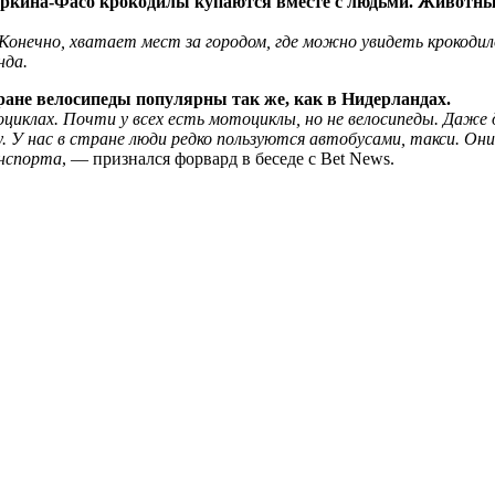
уркина-Фасо крокодилы купаются вместе с людьми. Животных 
 Конечно, хватает мест за городом, где можно увидеть крокод
нда.
ране велосипеды популярны так же, как в Нидерландах.
циклах. Почти у всех есть мотоциклы, но не велосипеды. Даже д
ку. У нас в стране люди редко пользуются автобусами, такси. О
нспорта
, — признался форвард в беседе с Bet News.