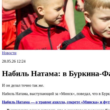
Новости
28.05.26
12:24
Набиль Натама: в Буркина-Фа
И он делал точно так же.
Набиль Натама, выступающий за «Минск», поведал, что в Бурк
Набиль Натама — о травме ахилла, секрете «Минска» и фу