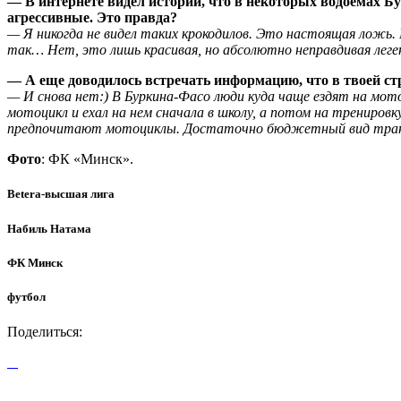
— В интернете видел истории, что в некоторых водоемах Б
агрессивные. Это правда?
— Я никогда не видел таких крокодилов. Это настоящая ложь.
так… Нет, это лишь красивая, но абсолютно неправдивая леге
— А еще доводилось встречать информацию, что в твоей ст
— И снова нет:) В Буркина-Фасо люди куда чаще ездят на мото
мотоцикл и ехал на нем сначала в школу, а потом на трениров
предпочитают мотоциклы. Достаточно бюджетный вид тра
Фото
: ФК «Минск».
Betera-высшая лига
Набиль Натама
ФК Минск
футбол
Поделиться: