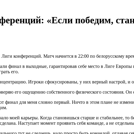
еренций: «Если победим, стан
Лиги конференций. Матч начнется в 22:00 по белорусскому вре
рали финал в выходные, гарантировав себе место в Лиге Европы
рать его.
онцентрацию. Игроки сфокусированы, у них верный настрой, и о
веряю его ощущению собственного физического состояния. Он ск
тот финал для меня словно первый. Ничто в этом плане не измени
дим.
ало моей карьеры. Когда становишься старше и стабильнее, то б
 сделана. Наступает момент проявить себя команде, а не отдельн
льного тут не сделаешь, надо просто быть командой, отдавая се