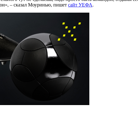
зон», – сказал Моуринью, пишет
сайт УЕФА
.