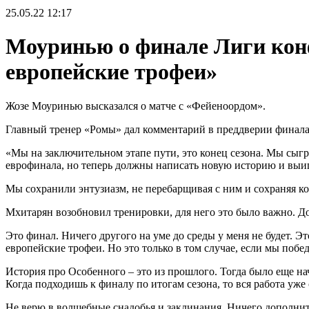
25.05.22
12:17
Моуринью о финале Лиги конф
европейские трофеи»
Жозе Моуринью высказался о матче с «Фейеноордом».
Главный тренер «Ромы» дал комментарий в преддверии финала 
«Мы на заключительном этапе пути, это конец сезона. Мы сыг
еврофинала, но теперь должны написать новую историю и выиг
Мы сохранили энтузиазм, не перебарщивая с ним и сохраняя к
Мхитарян возобновил тренировки, для него это было важно. До
Это финал. Ничего другого на уме до среды у меня не будет. Э
европейские трофеи. Но это только в том случае, если мы побе
История про Особенного – это из прошлого. Тогда было еще нач
Когда подходишь к финалу по итогам сезона, то вся работа уже
Не верю в волшебные снадобья и заклинания. Ничего дополните