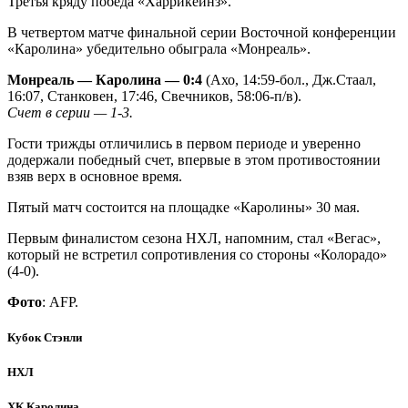
Третья кряду победа «Харрикейнз».
В четвертом матче финальной серии Восточной конференции
«Каролина» убедительно обыграла «Монреаль».
Монреаль — Каролина — 0:4
(Ахо, 14:59-бол., Дж.Стаал,
16:07, Станковен, 17:46, Свечников, 58:06-п/в).
Счет в серии — 1-3.
Гости трижды отличились в первом периоде и уверенно
додержали победный счет, впервые в этом противостоянии
взяв верх в основное время.
Пятый матч состоится на площадке «Каролины» 30 мая.
Первым финалистом сезона НХЛ, напомним, стал «Вегас»,
который не встретил сопротивления со стороны «Колорадо»
(4-0).
Фото
: AFP.
Кубок Стэнли
НХЛ
ХК Каролина