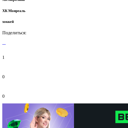
ХК Монреаль
хоккей
Поделиться:
1
0
0