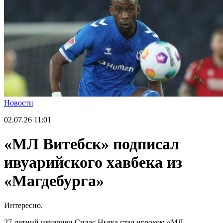
Новости
02.07.26
11:01
«МЛ Витебск» подписал
ивуарийского хавбека из
«Магдебурга»
Интересно.
27-летний ивуариец Силас Ньяка стал игроком «МЛ