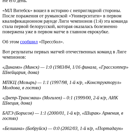
Не его день.
«МЛ Витебск» вошел в историю с неприглядной стороны.
После поражения от румынской «Университати» в первом
квалификационном раунде Лиги чемпионов (1:4) эта команда
стала первой белорусской, которая оказалась болезненно
повержена уже в первом матче в главном еврокубке.
Об этом
сообщил
«Прессбол».
Вот результаты первых матчей отечественных команд в Лиге
чемпионов:
«Динамо» (Минск) — 1:0 (1983/84, 1/16 финала, «Грассхоппер»
Швейцария, дома)
МПКЦ (Мозырь) — 1:1 (1997/98, 1-й к/р, «Конструкторул»
Молдова, в гостях)
«Днепр-Трансмаш» (Могилев) – 0:1 (1999/00, 2-й к/р, АИК
Швеция, дома)
БАТЭ (Борисов) — 1:1 (2000/01, 1-й к/р, «Ширак» Армения, в
гостях)
«Белшина» (Бобруйск) — 0:0 (2002/03, 1-й к/р, «Портадаун»