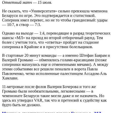
Ответный матч — 15 июля.
Не сказать, что «Университатя» сильно превзошла чемпиона
Беларуси по игре. Это подтверждается и статистикой.
Соперник имел перевес, но не то чтобы грандиозный: удары
— 10:7, в створ — 7:3.
Однако на выходе — 1:4, переводящие в разряд теоретических
шансы «МЛ» на проход во второй отборочный раунд. Тем
более с учетом того, что «ответка» пройдет на стадионе
соперника в Крайове и в присутствии болельщиков.
В стартовые 20 минут команды — а именно Штефан Баярам и
Валерий Громыко — обменялись голами-красавцами (позже
соперники махнулись еще и отмененными мячами). А между
этими событиями все решили пенальти в ворота Павла
Павлюченко, четко исполненные палестинцем Ассадом-Аль
Хамлави.
11-метровые после фолов Валерия Бочерова и того же
Громыко были необязательными, легковесными — в
чемпионате Беларуси такие могли даже и не назначить. Но
здесь их утвердил VAR, так что и претензий к судейству как
будто быть не должно.