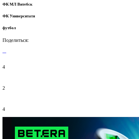
ФК МЛ Витебск
ФК Университатя
футбол
Поделиться:
4
2
4