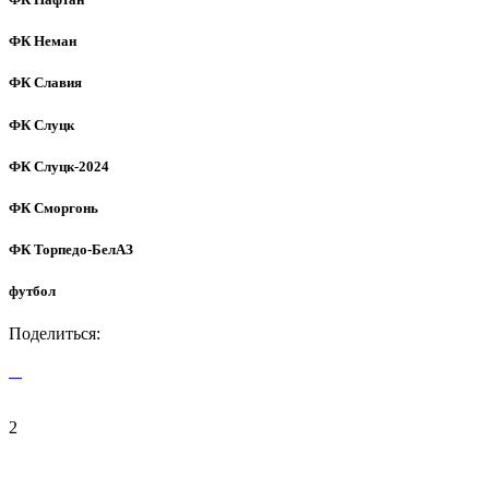
ФК Неман
ФК Славия
ФК Слуцк
ФК Слуцк-2024
ФК Сморгонь
ФК Торпедо-БелАЗ
футбол
Поделиться:
2