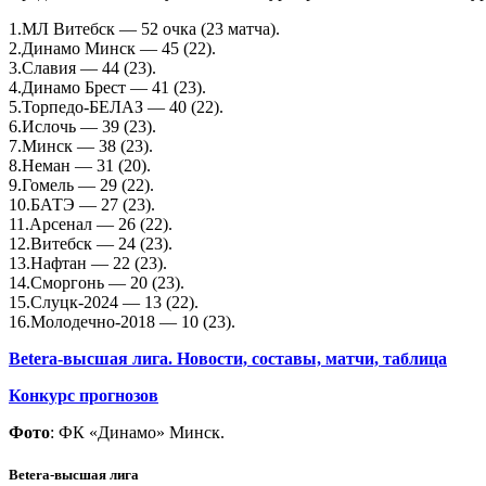
1.МЛ Витебск — 52 очка (23 матча).
2.Динамо Минск — 45 (22).
3.Славия — 44 (23).
4.Динамо Брест — 41 (23).
5.Торпедо-БЕЛАЗ — 40 (22).
6.Ислочь — 39 (23).
7.Минск — 38 (23).
8.Неман — 31 (20).
9.Гомель — 29 (22).
10.БАТЭ — 27 (23).
11.Арсенал — 26 (22).
12.Витебск — 24 (23).
13.Нафтан — 22 (23).
14.Сморгонь — 20 (23).
15.Слуцк-2024 — 13 (22).
16.Молодечно-2018 — 10 (23).
Betera-высшая лига. Новости, составы, матчи, таблица
Конкурс прогнозов
Фото
: ФК «Динамо» Минск.
Betera-высшая лига