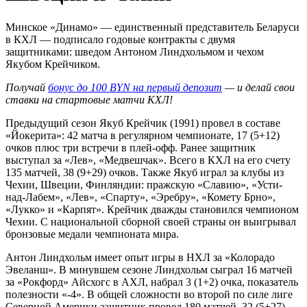
Минское «Динамо» — единственный представитель Беларуси
в КХЛ — подписало годовые контракты с двумя
защитниками: шведом Антоном Линдхольмом и чехом
Якубом Крейчиком.
Получай
бонус до 100 BYN на первый депозит
— и делай свои
ставки на стартовые матчи КХЛ!
Предыдущий сезон Якуб Крейчик (1991) провел в составе
«Йокерита»: 42 матча в регулярном чемпионате, 17 (5+12)
очков плюс три встречи в плей-офф. Ранее защитник
выступал за «Лев», «Медвешчак». Всего в КХЛ на его счету
135 матчей, 38 (9+29) очков. Также Якуб играл за клубы из
Чехии, Швеции, Финляндии: пражскую «Славию», «Усти-
над-Лабем», «Лев», «Спарту», «Эребру», «Комету Брно»,
«Лукко» и «Карпят». Крейчик дважды становился чемпионом
Чехии. С национальной сборной своей страны он выигрывал
бронзовые медали чемпионата мира.
Антон Линдхольм имеет опыт игры в НХЛ за «Колорадо
Эвеланш». В минувшем сезоне Линдхольм сыграл 16 матчей
за «Рокфорд» Айсхогс в АХЛ, набрал 3 (1+2) очка, показатель
полезности «-4». В общей сложности во второй по силе лиге
Северной Америки защитник провел 180 матчей, 32 (5+27)