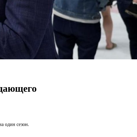
адающего
а один сезон.