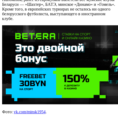
Беларуси — »Шахтер«, БАТЭ, минское »Динамо« и »Гомель«.
Кроме того, в европейских турнирах не осталось ни одного
белорусского футболиста, выступающего в иностранном
клубе.
Фото:
vk.com/minsk1954
.