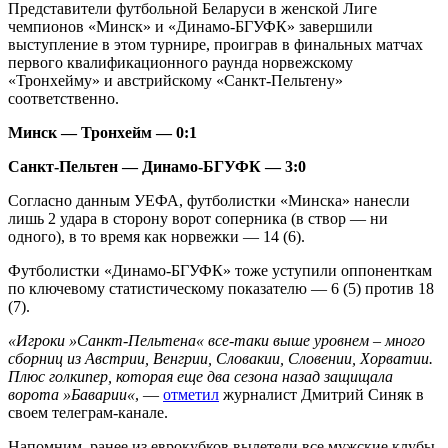
Представители футбольной Беларуси в женской Лиге
чемпионов «Минск» и «Динамо-БГУФК» завершили
выступление в этом турнире, проиграв в финальных матчах
первого квалификационного раунда норвежскому
«Тронхейму» и австрийскому «Санкт-Пельтену»
соответственно.
Минск — Тронхейм — 0:1
Санкт-Пельтен — Динамо-БГУФК — 3:0
Согласно данным УЕФА, футболистки «Минска» нанесли
лишь 2 удара в сторону ворот соперника (в створ — ни
одного), в то время как норвежки — 14 (6).
Футболистки «Динамо-БГУФК» тоже уступили оппоненткам
по ключевому статистическому показателю — 6 (5) против 18
(7).
«Игроки »Санкт-Пельтена« все-таки выше уровнем – много
сборниц из Австрии, Венгрии, Словакии, Словении, Хорватии.
Плюс голкипер, которая еще два сезона назад защищала
ворота »Баварии«
, —
отметил
журналист Дмитрий Синяк в
своем телеграм-канале.
Напомним, ранее из еврокубков вылетели все мужские клубы