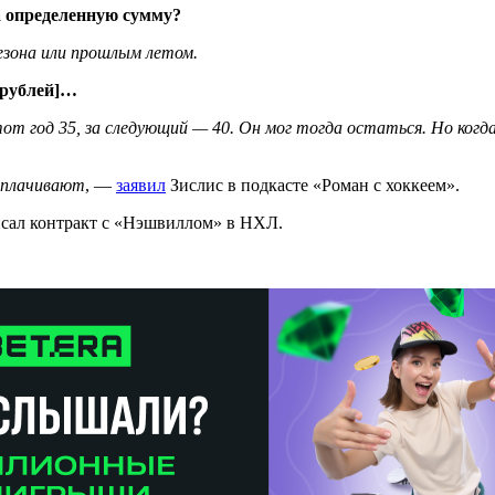
а определенную сумму?
сезона или прошлым летом.
 рублей]…
тот год 35, за следующий — 40. Он мог тогда остаться. Но когда
доплачивают
, —
заявил
Зислис в подкасте «Роман с хоккеем».
исал контракт с «Нэшвиллом» в НХЛ.