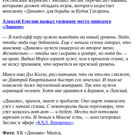
Российский журналист Михаил Зислис перечислил навыки,
которыми должен обладать игрок, которого недостает
минскому «Динамо» для борьбы за Кубок Гагарина.
Алексей Емелин назвал уязвимое место минского
«Динамо»
—
В плей-офф игру нужно выводить на новый уровень. Надо,
чтобы люди еще добавляли. Еще с начала сезона говорил, что
минскому «Динамо» нужен универсал во второе звено.
Желательно — чтобы мог сыграть в центре, но хотя бы —
на краю. Вадим Мороз играет хуже, чем в прошлом сезоне, и
не вижу признаков, что вернется на прежний уровень.
Минск взял Дэл Колла, рассчитывая, что он что-то сможет,
но Дмитрий Квартальнов быстро его зачехлил. И там не
поможет даже двухлетний контракт. Так что нужен
играющий человек. Хотя мне нравятся и Бориков, и Липский.
«Динамо», причем, знает о проблеме. Оно ищет хоккеиста
уже с начала сезона. С некоторыми были переговоры, что
уже казалось вот-вот — и будет. Место под потолком
зарплат есть. И деньги в Минске есть,
— констатировал
Зислис в эфире
«КХЛ. Временно»
.
Фото
: ХК «Динамо» Минск.