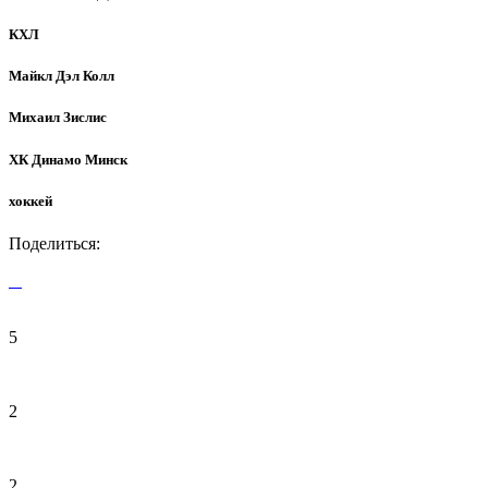
КХЛ
Майкл Дэл Колл
Михаил Зислис
ХК Динамо Минск
хоккей
Поделиться:
5
2
2