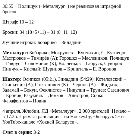
36:55 – Полищук («Металлург») не реализовал штрафной
бросок.
Штраф: 10 – 12
Броски: 34 (18+5+11) – 31 (8+11+12)
Лучшие игроки: Бобарико – Зинаддин
Металлург:
Бобарико; Мокрушев – Купчихин, С. Кузнецов –
Мастрюков – Тимирёв (А); Горошко – Маслеников, Полищук
– Гаврус – Соломонов (К); Волченков – Габрусь, Суворов –
Пинчук – Кислый; Шуринов – Кришталь – Е. Воронов.
Шахтер:
Осипков (05:21), Зинаддин (54:29); Котеловский –
Станкевич (А), Стефанович (К) – Чернов (А) – Жидких;
Заламай – Бокун, Феклистов – Никулин – Трунев; Сазанович
– Еронов, Разумняк – Демков – Алистров; Собко –
Фарафонтов – Новик.
4 апреля. Жлобин, ЛД «Металлург». 2 000 зрителей. Начало –
в 17:25. Прямая трансляция – на Hockey.by, «Беларусь 5» и
YouTube-канале «Хоккей Беларуси».
Счет в серии: 3-2