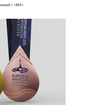
ренций с «МЛ»