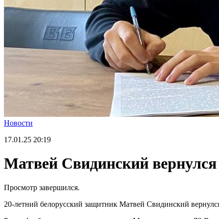
Новости
17.01.25
20:19
Матвей Свидинский вернулся
Просмотр завершился.
20-летний белорусский защитник Матвей Свидинский вернулс