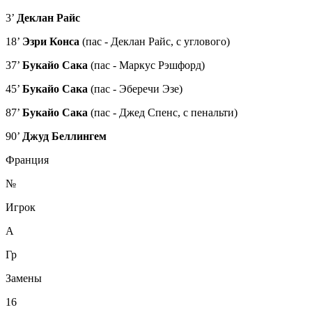
3’
Деклан Райс
18’
Эзри Конса
(пас - Деклан Райс, с углового)
37’
Букайо Сака
(пас - Маркус Рэшфорд)
45’
Букайо Сака
(пас - Эберечи Эзе)
87’
Букайо Сака
(пас - Джед Спенс, с пенальти)
90’
Джуд Беллингем
Франция
№
Игрок
А
Гр
Замены
16