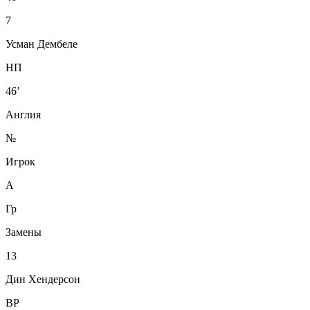
7
Усман Дембеле
НП
46’
Англия
№
Игрок
А
Гр
Замены
13
Дин Хендерсон
ВР