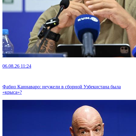
06.08.26
11:24
Фабио Каннаваро: неужели в сборной Узбекистана была
«крыса»?