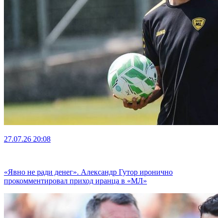
27.07.26
20:08
«Явно не ради денег». Александр Гутор иронично
прокомментировал приход иранца в «МЛ»