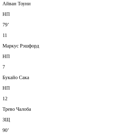
Айван Тоуни
НП
79’
11
Маркус Рэшфорд
НП
7
Букайо Сака
НП
12
Трево Чалоба
ЗЩ
90’