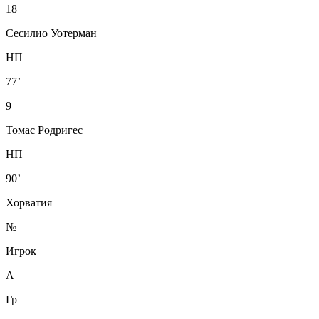
18
Сесилио Уотерман
НП
77’
9
Томас Родригес
НП
90’
Хорватия
№
Игрок
А
Гр