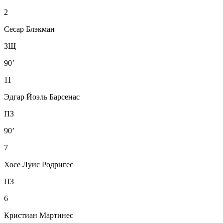
2
Сесар Блэкман
ЗЩ
90’
11
Эдгар Йоэль Барсенас
ПЗ
90’
7
Хосе Луис Родригес
ПЗ
6
Кристиан Мартинес