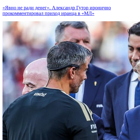
«Явно не ради денег». Александр Гутор иронично
прокомментировал приход иранца в «МЛ»