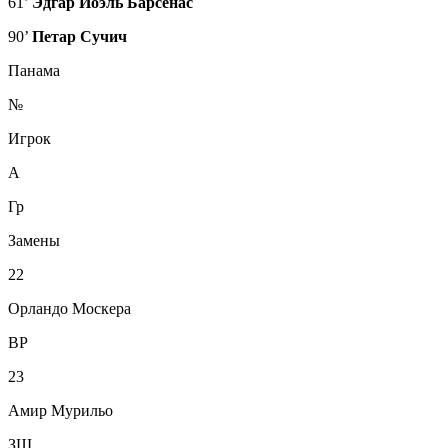
61’
Эдгар Йоэль Барсенас
90’
Петар Сучич
Панама
№
Игрок
А
Гр
Замены
22
Орландо Москера
ВР
23
Амир Мурильо
ЗЩ