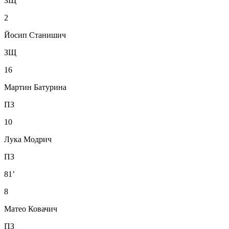
ЗЩ
2
Йосип Станишич
ЗЩ
16
Мартин Батурина
ПЗ
10
Лука Модрич
ПЗ
81’
8
Матео Ковачич
ПЗ