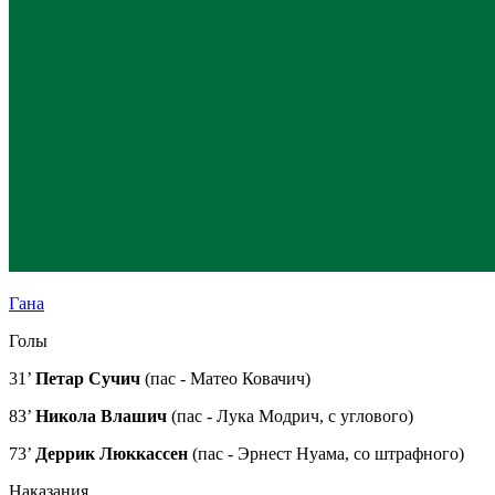
Гана
Голы
31’
Петар Сучич
(пас - Матео Ковачич)
83’
Никола Влашич
(пас - Лука Модрич, с углового)
73’
Деррик Люккассен
(пас - Эрнест Нуама, со штрафного)
Наказания