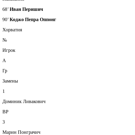
68’
Иван Перишич
90’
Коджо Пепра Оппонг
Хорватия
№
Игрок
А
Гр
Замены
1
Доминик Ливакович
ВР
3
Марин Понграчич