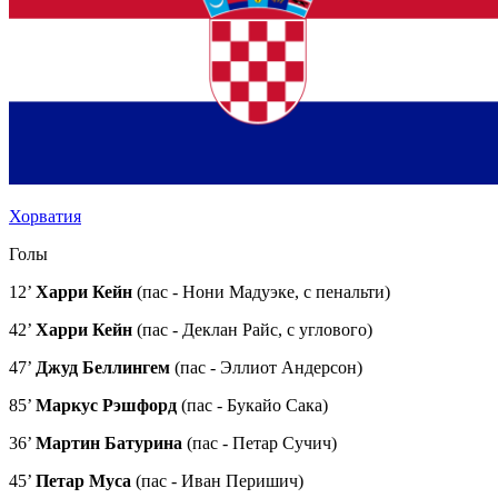
Хорватия
Голы
12’
Харри Кейн
(пас - Нони Мадуэке, с пенальти)
42’
Харри Кейн
(пас - Деклан Райс, с углового)
47’
Джуд Беллингем
(пас - Эллиот Андерсон)
85’
Маркус Рэшфорд
(пас - Букайо Сака)
36’
Мартин Батурина
(пас - Петар Сучич)
45’
Петар Муса
(пас - Иван Перишич)