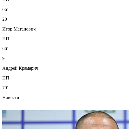
66’
20
Игор Матанович
НП
66’
9
Андрей Крамарич
НП
79’
Новости