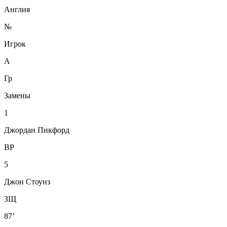
Англия
№
Игрок
А
Гр
Замены
1
Джордан Пикфорд
ВР
5
Джон Стоунз
ЗЩ
87’