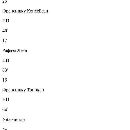
26
Франсишку Консейсан
НП
46’
17
Рафаэл Леан
НП
83’
16
Франсишку Тринкан
НП
64’
Узбекистан
№