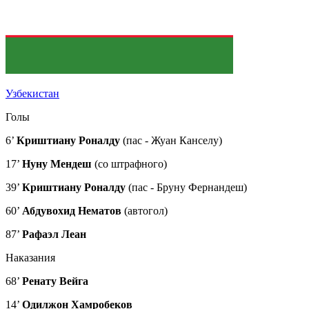
Узбекистан
Голы
6’
Криштиану Роналду
(пас - Жуан Канселу)
17’
Нуну Мендеш
(со штрафного)
39’
Криштиану Роналду
(пас - Бруну Фернандеш)
60’
Абдувохид Нематов
(автогол)
87’
Рафаэл Леан
Наказания
68’
Ренату Вейга
14’
Одилжон Хамробеков