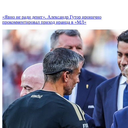
«Явно не ради денег». Александр Гутор иронично
прокомментировал приход иранца в «МЛ»