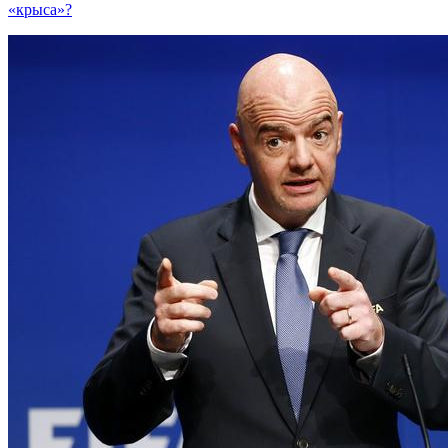
«крыса»?