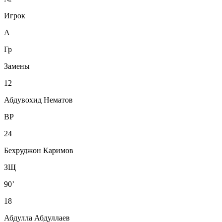
Игрок
А
Гр
Замены
12
Абдувохид Нематов
ВР
24
Бехруджон Каримов
ЗЩ
90’
18
Абдулла Абдуллаев