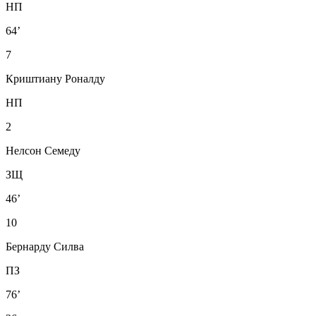
НП
64’
7
Криштиану Роналду
НП
2
Нелсон Семеду
ЗЩ
46’
10
Бернарду Силва
ПЗ
76’