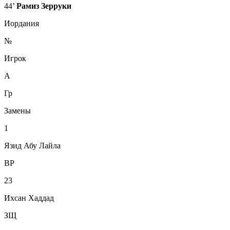
44’
Рамиз Зерруки
Иордания
№
Игрок
А
Гр
Замены
1
Язид Абу Лайла
ВР
23
Ихсан Хаддад
ЗЩ