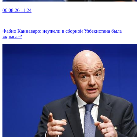
06.08.26
11:24
Фабио Каннаваро: неужели в сборной Узбекистана была
«крыса»?