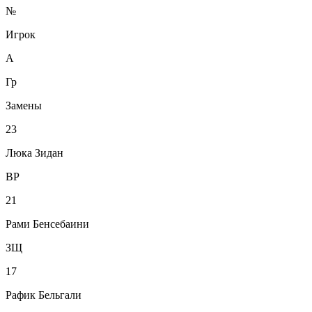
№
Игрок
А
Гр
Замены
23
Люка Зидан
ВР
21
Рами Бенсебаини
ЗЩ
17
Рафик Бельгали