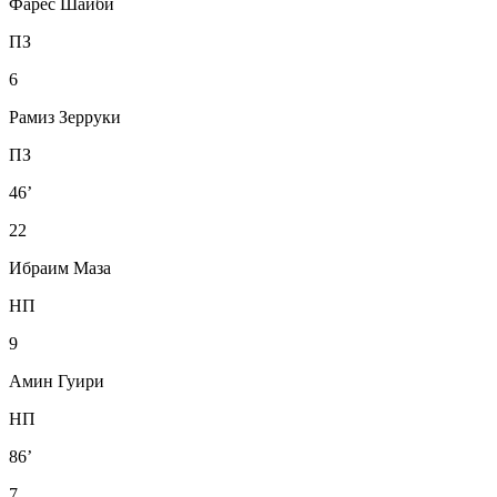
Фарес Шаиби
ПЗ
6
Рамиз Зерруки
ПЗ
46’
22
Ибраим Маза
НП
9
Амин Гуири
НП
86’
7