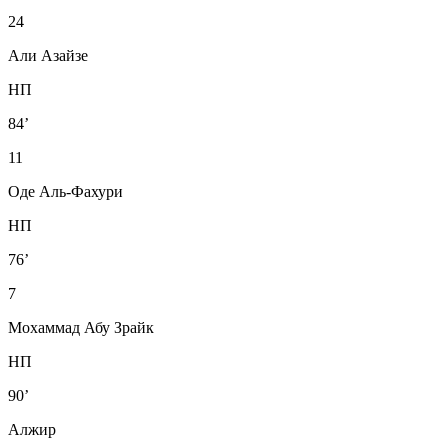
24
Али Азайзе
НП
84’
11
Оде Аль-Фахури
НП
76’
7
Мохаммад Абу Зрайк
НП
90’
Алжир