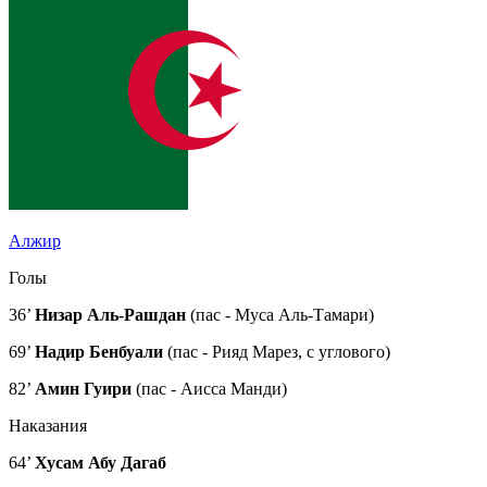
Алжир
Голы
36’
Низар Аль-Рашдан
(пас - Муса Аль-Тамари)
69’
Надир Бенбуали
(пас - Рияд Марез, с углового)
82’
Амин Гуири
(пас - Аисса Манди)
Наказания
64’
Хусам Абу Дагаб