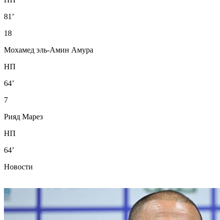
81’
18
Мохамед эль-Амин Амура
НП
64’
7
Рияд Марез
НП
64’
Новости