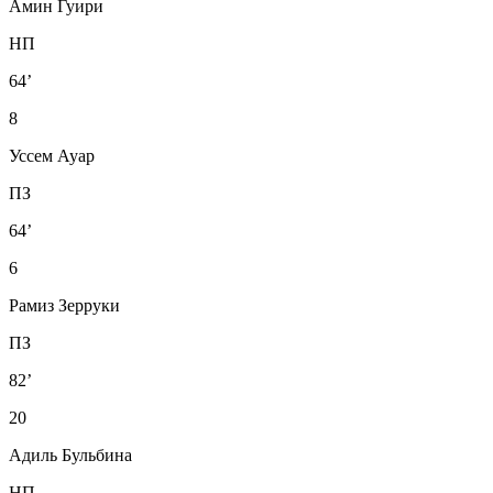
Амин Гуири
НП
64’
8
Уссем Ауар
ПЗ
64’
6
Рамиз Зерруки
ПЗ
82’
20
Адиль Бульбина
НП