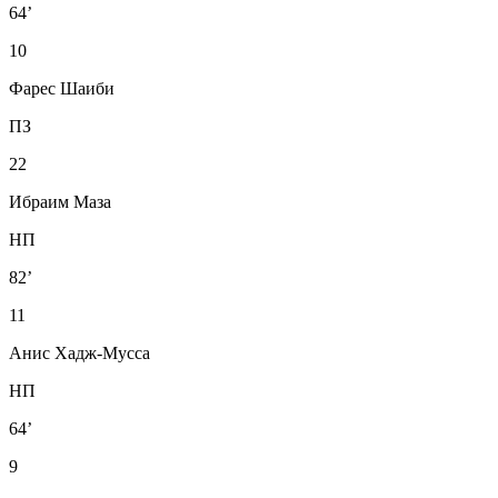
64’
10
Фарес Шаиби
ПЗ
22
Ибраим Маза
НП
82’
11
Анис Хадж-Мусса
НП
64’
9