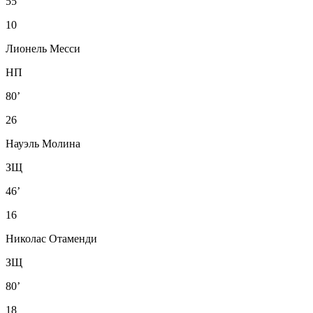
55’
10
Лионель Месси
НП
80’
26
Науэль Молина
ЗЩ
46’
16
Николас Отаменди
ЗЩ
80’
18