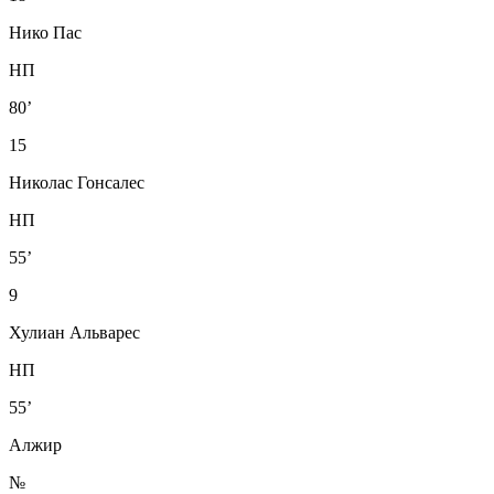
Нико Пас
НП
80’
15
Николас Гонсалес
НП
55’
9
Хулиан Альварес
НП
55’
Алжир
№