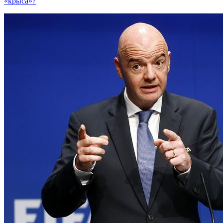
«крыса»?