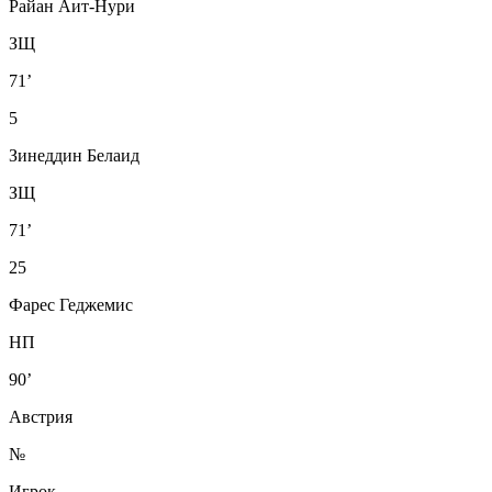
Райан Аит-Нури
ЗЩ
71’
5
Зинеддин Белаид
ЗЩ
71’
25
Фарес Геджемис
НП
90’
Австрия
№
Игрок