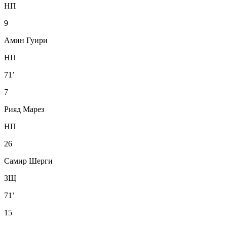
НП
9
Амин Гуири
НП
71’
7
Рияд Марез
НП
26
Самир Шерги
ЗЩ
71’
15