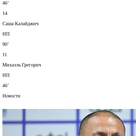
46’
14
Саша Калайджич
НП
90’
11
Михаэль Грегорич
НП
46’
Новости