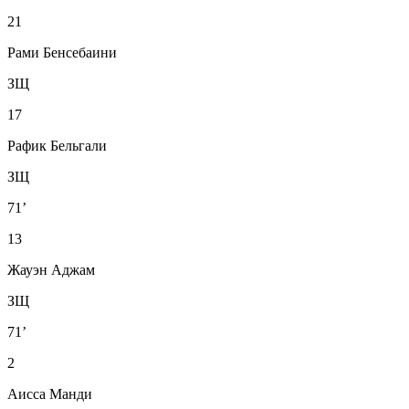
21
Рами Бенсебаини
ЗЩ
17
Рафик Бельгали
ЗЩ
71’
13
Жауэн Аджам
ЗЩ
71’
2
Аисса Манди