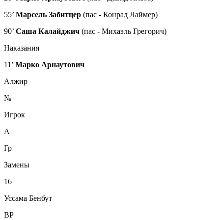
55’
Марсель Забитцер
(пас - Конрад Лаймер)
90’
Саша Калайджич
(пас - Михаэль Грегорич)
Наказания
11’
Марко Арнаутович
Алжир
№
Игрок
А
Гр
Замены
16
Уссама Бенбут
ВР