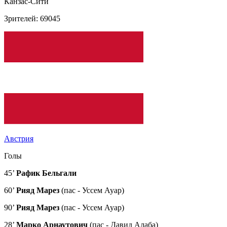
Канзас-Сити
Зрителей: 69045
Австрия
Голы
45’
Рафик Бельгали
60’
Рияд Марез
(пас - Уссем Ауар)
90’
Рияд Марез
(пас - Уссем Ауар)
28’
Марко Арнаутович
(пас - Давид Алаба)