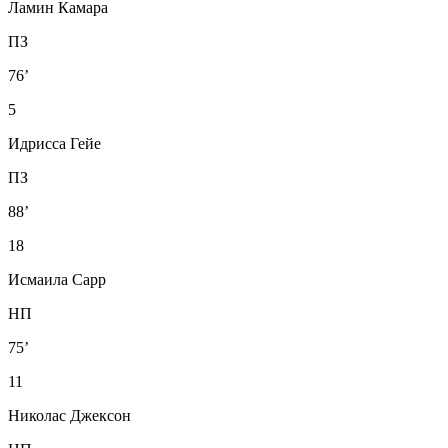
Ламин Камара
ПЗ
76’
5
Идрисса Гейе
ПЗ
88’
18
Исмаила Сарр
НП
75’
11
Николас Джексон