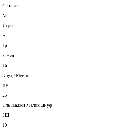
Сенегал
№
Игрок
А
Гр
Замены
16
Эдуар Менди
ВР
25
Эль-Хаджи Малик Диуф
ЗЩ
19