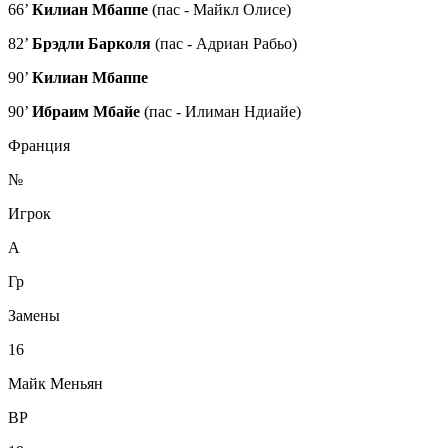
66’
Килиан Мбаппе
(пас - Майкл Олисе)
82’
Брэдли Барколя
(пас - Адриан Рабьо)
90’
Килиан Мбаппе
90’
Ибраим Мбайе
(пас - Илиман Ндиайе)
Франция
№
Игрок
А
Гр
Замены
16
Майк Меньян
ВР