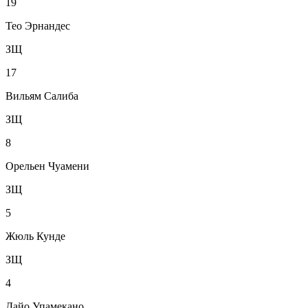
19
Тео Эрнандес
ЗЩ
17
Вильям Салиба
ЗЩ
8
Орельен Чуамени
ЗЩ
5
Жюль Кунде
ЗЩ
4
Дайо Упамекано