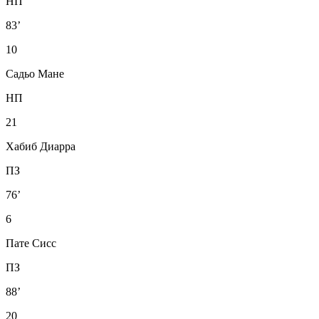
НП
83’
10
Садьо Мане
НП
21
Хабиб Диарра
ПЗ
76’
6
Пате Сисс
ПЗ
88’
20