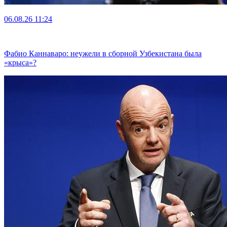
06.08.26
11:24
Фабио Каннаваро: неужели в сборной Узбекистана была
«крыса»?