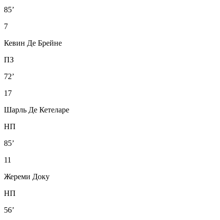
85’
7
Кевин Де Брейне
ПЗ
72’
17
Шарль Де Кетеларе
НП
85’
11
Жереми Доку
НП
56’