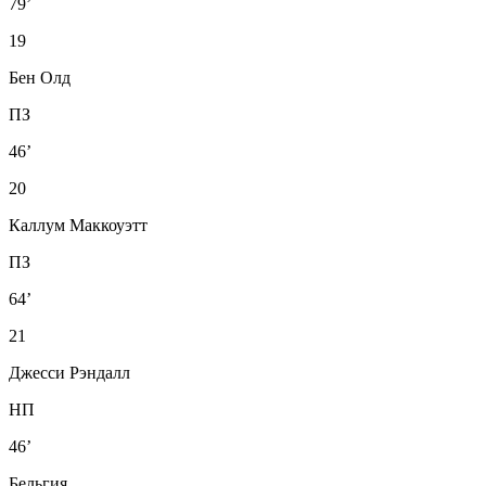
79’
19
Бен Олд
ПЗ
46’
20
Каллум Маккоуэтт
ПЗ
64’
21
Джесси Рэндалл
НП
46’
Бельгия