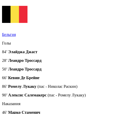
Бельгия
Голы
84’
Элайджа Джаст
28’
Леандро Троссард
50’
Леандро Троссард
66’
Кевин Де Брейне
86’
Ромелу Лукаку
(пас - Николас Раскин)
90’
Алексис Салемакерс
(пас - Ромелу Лукаку)
Наказания
46’
Марко Стаменич