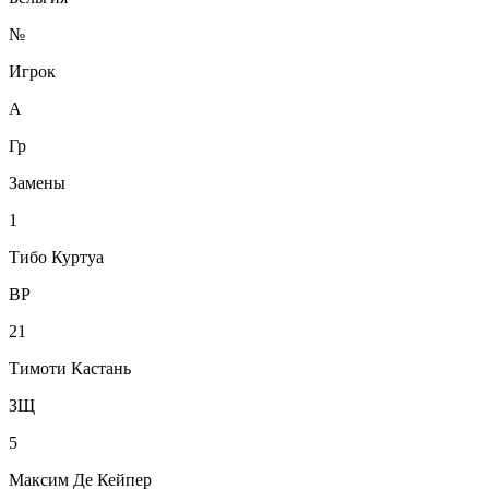
№
Игрок
А
Гр
Замены
1
Тибо Куртуа
ВР
21
Тимоти Кастань
ЗЩ
5
Максим Де Кейпер