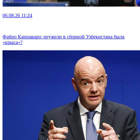
06.08.26
11:24
Фабио Каннаваро: неужели в сборной Узбекистана была
«крыса»?