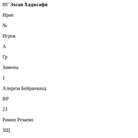
89’
Эхсан Хаджсафи
Иран
№
Игрок
А
Гр
Замены
1
Алиреза Бейранванд
ВР
23
Рамин Резаеян
ЗЩ