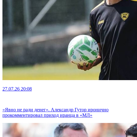
27.07.26
20:08
«Явно не ради денег». Александр Гутор иронично
прокомментировал приход иранца в «МЛ»