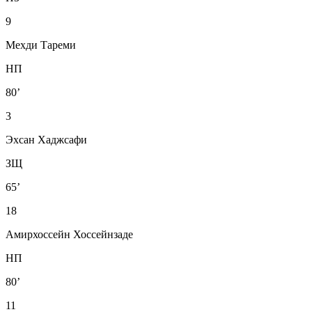
9
Мехди Тареми
НП
80’
3
Эхсан Хаджсафи
ЗЩ
65’
18
Амирхоссейн Хоссейнзаде
НП
80’
11