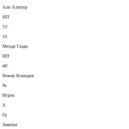
Али Алипур
НП
53’
10
Мехди Гаэди
НП
46’
Новая Зеландия
№
Игрок
А
Гр
Замены