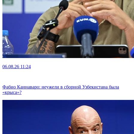
06.08.26
11:24
Фабио Каннаваро: неужели в сборной Узбекистана была
«крыса»?