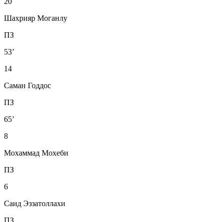
20
Шахрияр Моганлу
ПЗ
53’
14
Саман Годдос
ПЗ
65’
8
Мохаммад Мохеби
ПЗ
6
Саид Эззатоллахи
ПЗ