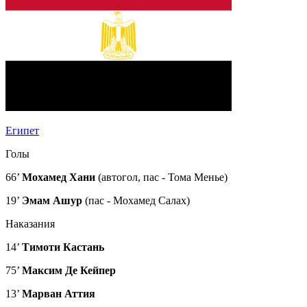
Египет
Голы
66’
Мохамед Хани
(автогол, пас - Тома Менье)
19’
Эмам Ашур
(пас - Мохамед Салах)
Наказания
14’
Тимоти Кастань
75’
Максим Де Кейпер
13’
Марван Аттия