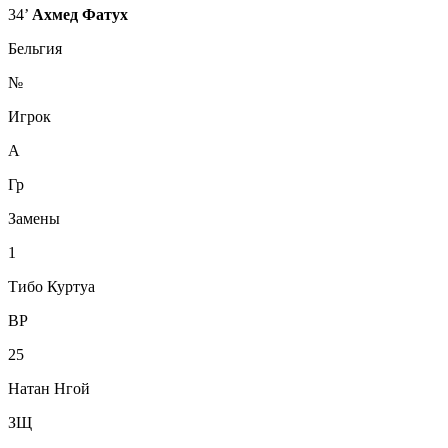
34’
Ахмед Фатух
Бельгия
№
Игрок
А
Гр
Замены
1
Тибо Куртуа
ВР
25
Натан Нгой
ЗЩ