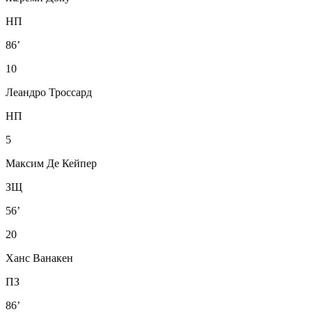
НП
86’
10
Леандро Троссард
НП
5
Максим Де Кейпер
ЗЩ
56’
20
Ханс Ванакен
ПЗ
86’