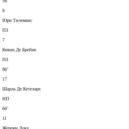
56’
8
Юри Тилеманс
ПЗ
7
Кевин Де Брейне
ПЗ
86’
17
Шарль Де Кетеларе
НП
66’
11
Жереми Доку