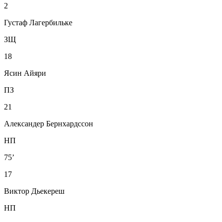
2
Густаф Лагербильке
ЗЩ
18
Ясин Айяри
ПЗ
21
Александер Бернхардссон
НП
75’
17
Виктор Дьекереш
НП