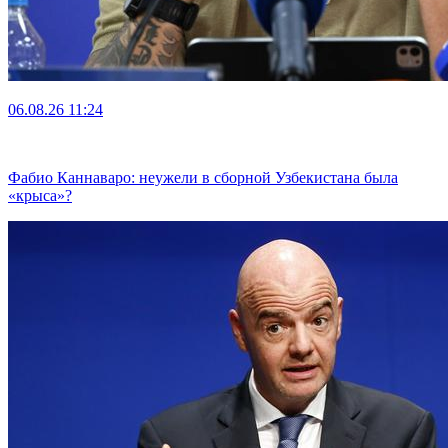
06.08.26
11:24
Фабио Каннаваро: неужели в сборной Узбекистана была
«крыса»?