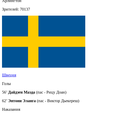
Арлингтон
Зрителей: 70137
Швеция
Голы
56’
Дайдзен Маэда
(пас - Рицу Доан)
62’
Энтони Эланга
(пас - Виктор Дьекереш)
Наказания