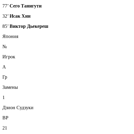
77’
Сего Танигути
32’
Исак Хин
85’
Виктор Дьекереш
Япония
№
Игрок
А
Гр
Замены
1
Дзион Судзуки
ВР
21