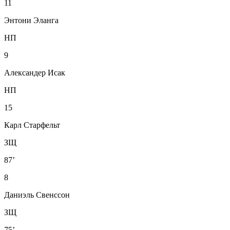
11
Энтони Эланга
НП
9
Александер Исак
НП
15
Карл Старфельт
ЗЩ
87’
8
Даниэль Свенссон
ЗЩ
75’