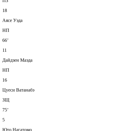
ПЗ
18
Аясе Уэда
НП
66’
11
Дайдзен Маэда
НП
16
Цуеси Ватанабэ
ЗЩ
75’
5
Юто Нагатомо