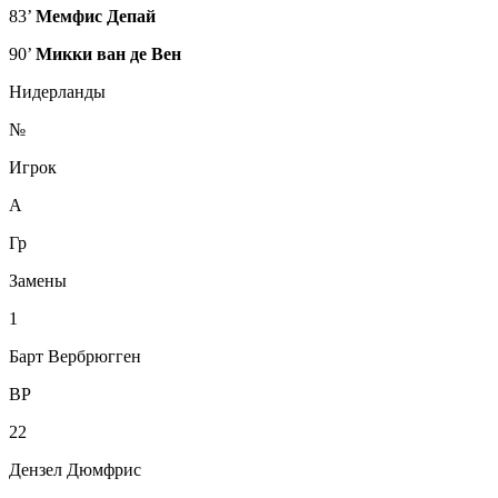
83’
Мемфис Депай
90’
Микки ван де Вен
Нидерланды
№
Игрок
А
Гр
Замены
1
Барт Вербрюгген
ВР
22
Дензел Дюмфрис