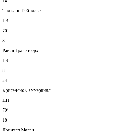
14
Тиджани Рейндерс
ПЗ
70’
8
Райан Гравенберх
ПЗ
81’
24
Крисенсио Саммервилл
НП
70’
18
Дониэлл Мален