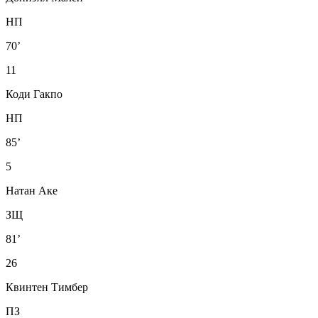
НП
70’
11
Коди Гакпо
НП
85’
5
Натан Аке
ЗЩ
81’
26
Квинтен Тимбер
ПЗ