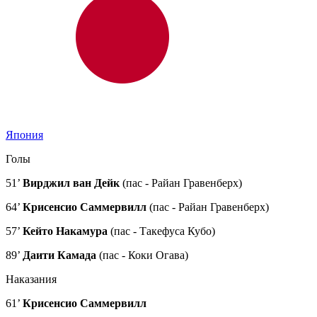
Япония
Голы
51’
Вирджил ван Дейк
(пас - Райан Гравенберх)
64’
Крисенсио Саммервилл
(пас - Райан Гравенберх)
57’
Кейто Накамура
(пас - Такефуса Кубо)
89’
Даити Камада
(пас - Коки Огава)
Наказания
61’
Крисенсио Саммервилл