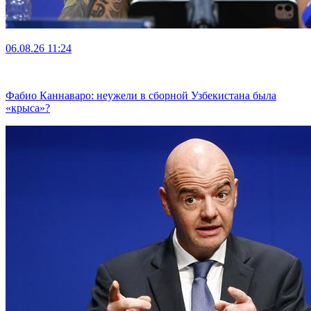
06.08.26
11:24
Фабио Каннаваро: неужели в сборной Узбекистана была
«крыса»?