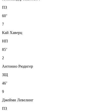
ПЗ
60’
7
Кай Хаверц
НП
85’
2
Антонио Рюдигер
ЗЩ
46’
9
Джейми Левелинг
ПЗ