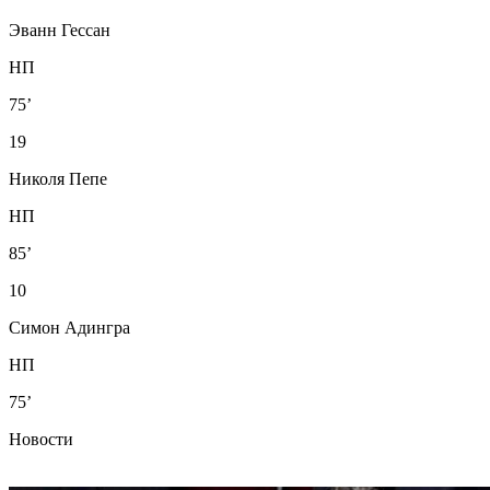
Эванн Гессан
НП
75’
19
Николя Пепе
НП
85’
10
Симон Адингра
НП
75’
Новости