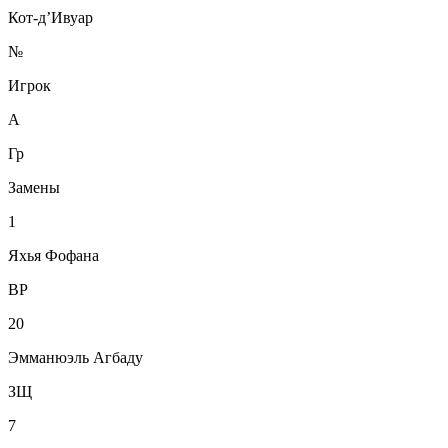
Кот-д’Ивуар
№
Игрок
А
Гр
Замены
1
Яхья Фофана
ВР
20
Эмманюэль Агбаду
ЗЩ
7