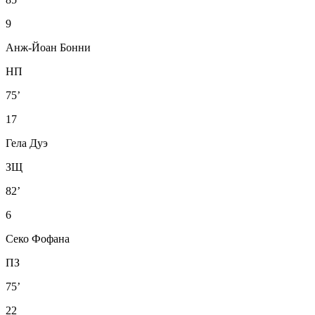
9
Анж-Йоан Бонни
НП
75’
17
Гела Дуэ
ЗЩ
82’
6
Секо Фофана
ПЗ
75’
22