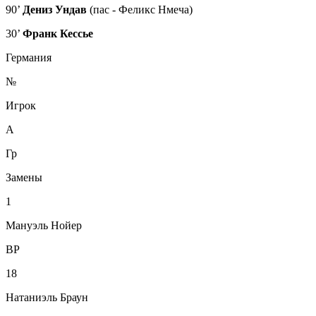
90’
Дениз Ундав
(пас - Феликс Нмеча)
30’
Франк Кессье
Германия
№
Игрок
А
Гр
Замены
1
Мануэль Нойер
ВР
18
Натаниэль Браун