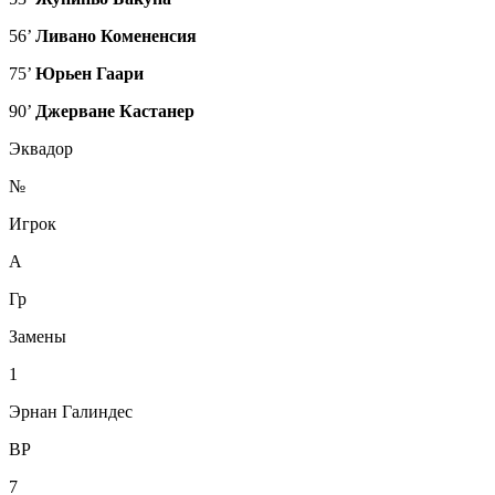
56’
Ливано Комененсия
75’
Юрьен Гаари
90’
Джерване Кастанер
Эквадор
№
Игрок
А
Гр
Замены
1
Эрнан Галиндес
ВР
7