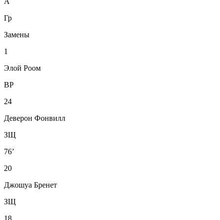
А
Гр
Замены
1
Элой Роом
ВР
24
Деверон Фонвилл
ЗЩ
76’
20
Джошуа Бренет
ЗЩ
18