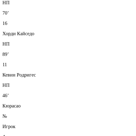
НП
70’
16
Хорди Кайседо
НП
89’
11
Кевин Родригес
НП
46’
Кюрасао
№
Игрок