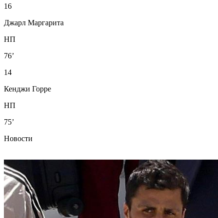
16
Джарл Маргарита
НП
76’
14
Кенджи Горре
НП
75’
Новости