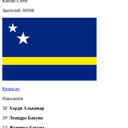
Канзас-Сити
Зрителей: 69598
Кюрасао
Наказания
38’
Хорди Алькивар
39’
Леандро Бакуна
53’
Жуниньо Бакуна