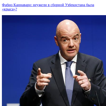
Фабио Каннаваро: неужели в сборной Узбекистана была
«крыса»?