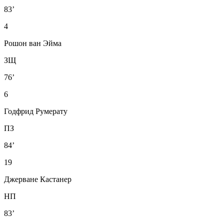
83’
4
Рошон ван Эйма
ЗЩ
76’
6
Годфрид Румерату
ПЗ
84’
19
Джерване Кастанер
НП
83’