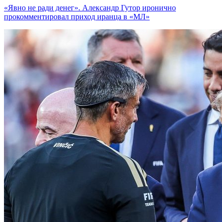
«Явно не ради денег». Александр Гутор иронично
прокомментировал приход иранца в «МЛ»