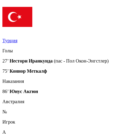
Турция
Голы
27’
Нестори Иранкунда
(пас - Пол Окон-Энгстлер)
75’
Коннор Меткалф
Наказания
86’
Юнус Акгюн
Австралия
№
Игрок
А