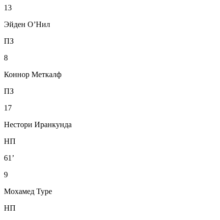
13
Эйден О’Нил
ПЗ
8
Коннор Меткалф
ПЗ
17
Нестори Иранкунда
НП
61’
9
Мохамед Туре
НП