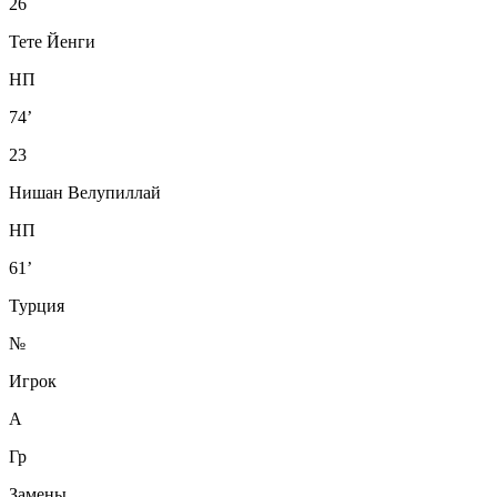
26
Тете Йенги
НП
74’
23
Нишан Велупиллай
НП
61’
Турция
№
Игрок
А
Гр
Замены