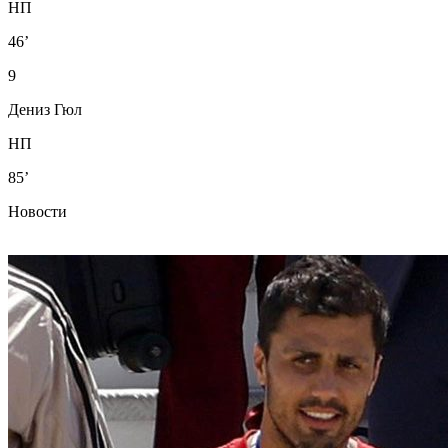
НП
46’
9
Дениз Гюл
НП
85’
Новости