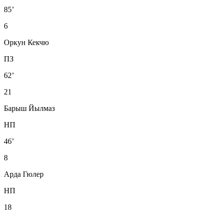
85’
6
Оркун Кекчю
ПЗ
62’
21
Барыш Йылмаз
НП
46’
8
Арда Гюлер
НП
18