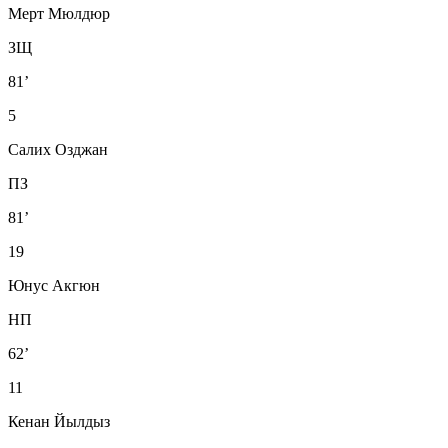
Мерт Мюлдюр
ЗЩ
81’
5
Салих Озджан
ПЗ
81’
19
Юнус Акгюн
НП
62’
11
Кенан Йылдыз