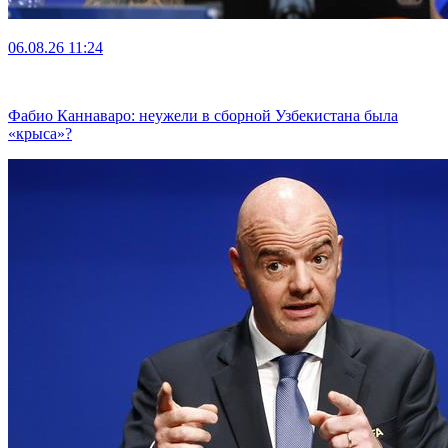
06.08.26
11:24
Фабио Каннаваро: неужели в сборной Узбекистана была
«крыса»?