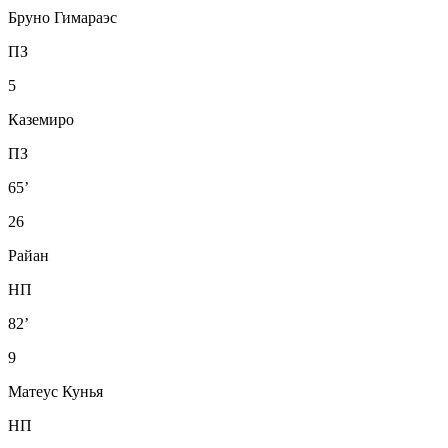
Бруно Гимараэс
ПЗ
5
Каземиро
ПЗ
65’
26
Райан
НП
82’
9
Матеус Кунья
НП