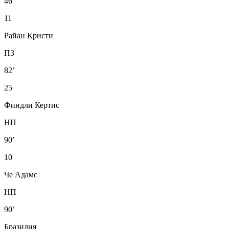
46’
11
Райан Кристи
ПЗ
82’
25
Финдли Кертис
НП
90’
10
Че Адамс
НП
90’
Бразилия