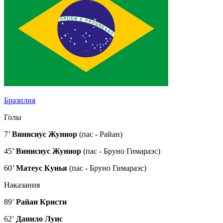
Бразилия
Голы
7’
Винисиус Жуниор
(пас - Райан)
45’
Винисиус Жуниор
(пас - Бруно Гимараэс)
60’
Матеус Кунья
(пас - Бруно Гимараэс)
Наказания
89’
Райан Кристи
62’
Данило Луис