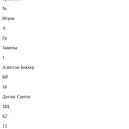
№
Игрок
А
Гр
Замены
1
Алиссон Беккер
ВР
16
Дуглас Сантос
ЗЩ
82’
13