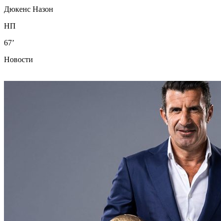
Дюкенс Назон
НП
67’
Новости