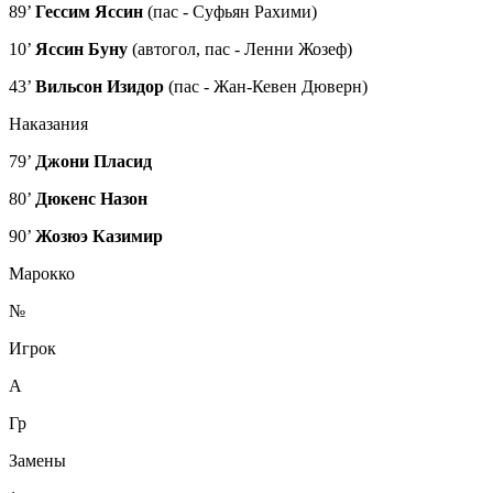
89’
Гессим Яссин
(пас - Суфьян Рахими)
10’
Яссин Буну
(автогол, пас - Ленни Жозеф)
43’
Вильсон Изидор
(пас - Жан-Кевен Дюверн)
Наказания
79’
Джони Пласид
80’
Дюкенс Назон
90’
Жозюэ Казимир
Марокко
№
Игрок
А
Гр
Замены