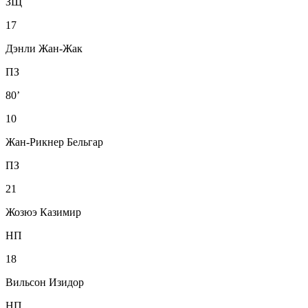
ЗЩ
17
Дэнли Жан-Жак
ПЗ
80’
10
Жан-Рикнер Бельгар
ПЗ
21
Жозюэ Казимир
НП
18
Вильсон Изидор
НП