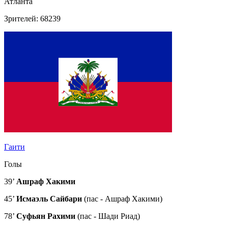
Атланта
Зрителей: 68239
Гаити
Голы
39’
Ашраф Хакими
45’
Исмаэль Сайбари
(пас - Ашраф Хакими)
78’
Суфьян Рахими
(пас - Шади Риад)