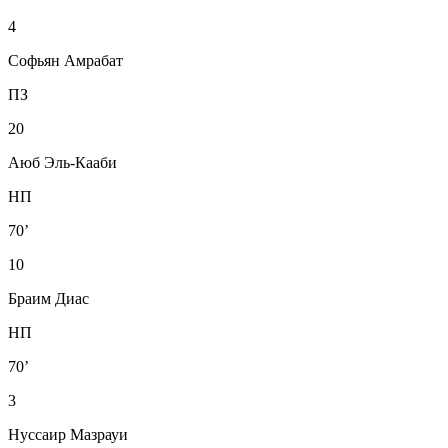
4
Софьян Амрабат
ПЗ
20
Аюб Эль-Кааби
НП
70’
10
Браим Диас
НП
70’
3
Нуссаир Мазрауи