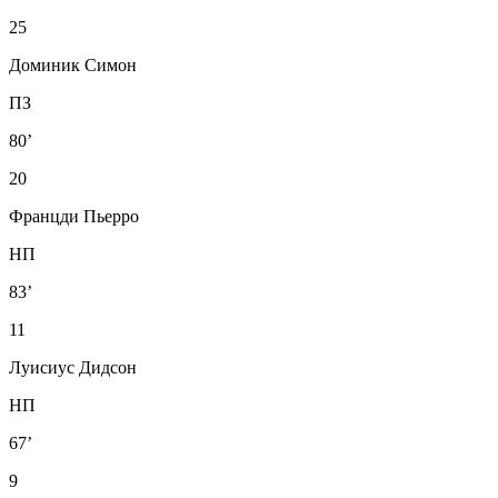
25
Доминик Симон
ПЗ
80’
20
Францди Пьерро
НП
83’
11
Луисиус Дидсон
НП
67’
9