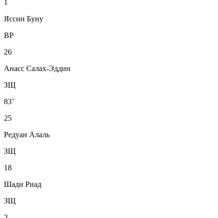
1
Яссин Буну
ВР
26
Анасс Салах-Эддин
ЗЩ
83’
25
Редуан Алаль
ЗЩ
18
Шади Риад
ЗЩ
2