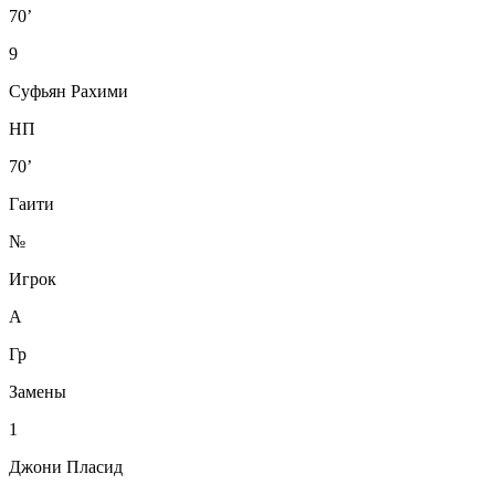
70’
9
Суфьян Рахими
НП
70’
Гаити
№
Игрок
А
Гр
Замены
1
Джони Пласид