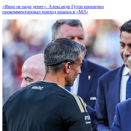
«Явно не ради денег». Александр Гутор иронично
прокомментировал приход иранца в «МЛ»